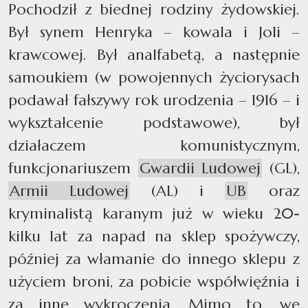
Pochodził z biednej rodziny żydowskiej.
Był synem Henryka – kowala i Joli –
krawcowej. Był analfabetą, a następnie
samoukiem (w powojennych życiorysach
podawał fałszywy rok urodzenia – 1916 – i
wykształcenie podstawowe), był
działaczem komunistycznym,
funkcjonariuszem
Gwardii Ludowej
(GL),
Armii Ludowej
(AL) i
UB
oraz
kryminalistą karanym już w wieku 20-
kilku lat za napad na sklep spożywczy,
później za włamanie do innego sklepu z
użyciem broni, za pobicie współwięźnia i
za inne wykroczenia. Mimo to, we