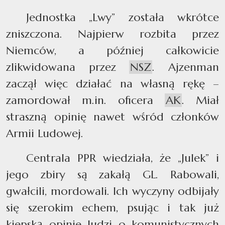
Jednostka „Lwy” została wkrótce
zniszczona. Najpierw rozbita przez
Niemców, a później całkowicie
zlikwidowana przez
NSZ
. Ajzenman
zaczął więc działać na własną rękę –
zamordował m.in. oficera
AK
. Miał
straszną opinię nawet wśród członków
Armii Ludowej.
Centrala PPR wiedziała, że „Julek” i
jego zbiry są zakałą GL. Rabowali,
gwałcili, mordowali. Ich wyczyny odbijały
się szerokim echem, psując i tak już
kiepską opinię ludzi o komunistycznych