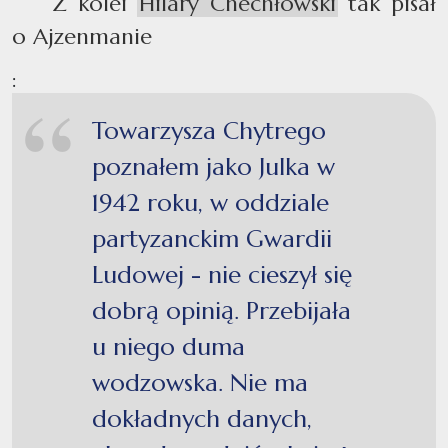
Z kolei
Hilary Chechłowski
tak pisał
o Ajzenmanie
:
Towarzysza Chytrego
poznałem jako Julka w
1942 roku, w oddziale
partyzanckim Gwardii
Ludowej - nie cieszył się
dobrą opinią. Przebijała
u niego duma
wodzowska. Nie ma
dokładnych danych,