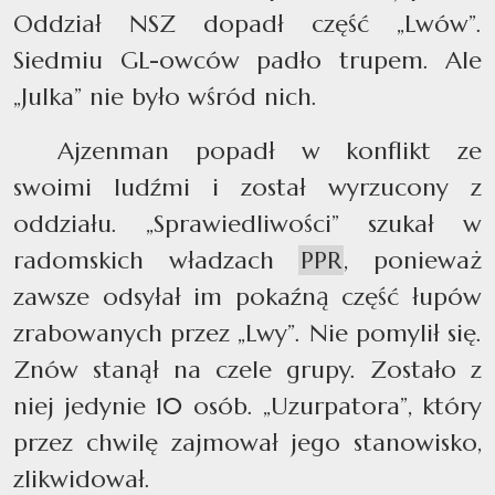
Oddział NSZ dopadł część „Lwów”.
Siedmiu GL-owców padło trupem. Ale
„Julka” nie było wśród nich.
Ajzenman popadł w konflikt ze
swoimi ludźmi i został wyrzucony z
oddziału. „Sprawiedliwości” szukał w
radomskich władzach
PPR
, ponieważ
zawsze odsyłał im pokaźną część łupów
zrabowanych przez „Lwy”. Nie pomylił się.
Znów stanął na czele grupy. Zostało z
niej jedynie 10 osób. „Uzurpatora”, który
przez chwilę zajmował jego stanowisko,
zlikwidował.