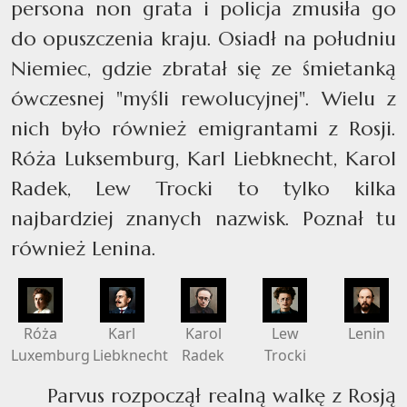
persona non grata i policja zmusiła go
do opuszczenia kraju. Osiadł na południu
Niemiec, gdzie zbratał się ze śmietanką
ówczesnej "myśli rewolucyjnej". Wielu z
nich było również emigrantami z Rosji.
Róża Luksemburg, Karl Liebknecht, Karol
Radek, Lew Trocki to tylko kilka
najbardziej znanych nazwisk. Poznał tu
również Lenina.
Róża
Karl
Karol
Lew
Lenin
Luxemburg
Liebknecht
Radek
Trocki
Parvus rozpoczął realną walkę z Rosją